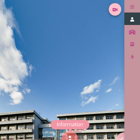
生理・微
Information