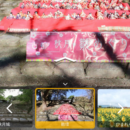
秋月城
雛壇
ひまわ