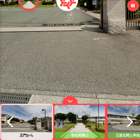
正門から
学生昇降口
正面玄関と学生