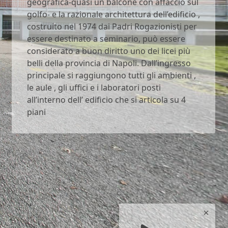
geografica-quasi un balcone con affaccio sul
golfo- e la razionale architettura dell’edificio ,
costruito nel 1974 dai Padri Rogazionisti per
essere destinato a seminario, può essere
considerato a buon diritto uno dei licei più
belli della provincia di Napoli. Dall’ingresso
principale si raggiungono tutti gli ambienti ,
le aule , gli uffici e i laboratori posti
all’interno dell’ edificio che si articola su 4
piani