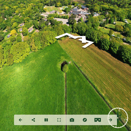
N
W
E
S