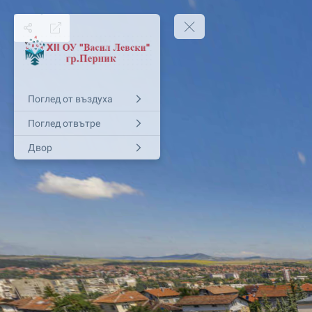
Поглед от въздуха
Поглед отвътре
Двор