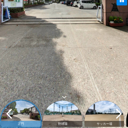
正門
野球場
サッカー場