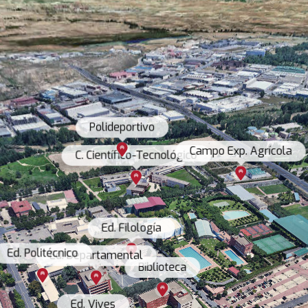
Polideportivo
C. Científico-Tecnológico
Ed. Filología
Ed. Politécnico
Ed. Departamental
Biblioteca
Ed. Vives