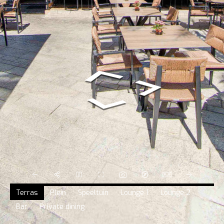
Terras
Plein
Speeltuin
Lounge 1
Lounge 2
Bar
Private dining