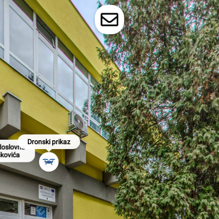
Dronski prikaz
doslovna

škovića