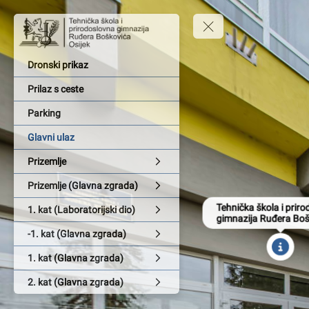
Dronski prikaz
Prilaz s ceste
Parking
Glavni ulaz
Prizemlje
Prizemlje (Glavna zgrada)
Tehnička škola i priro
1. kat (Laboratorijski dio)
gimnazija Ruđera Bo
-1. kat (Glavna zgrada)
1. kat (Glavna zgrada)
2. kat (Glavna zgrada)