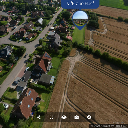
& "Blaue Hus"
2026
©
Created by
Fremo-EU