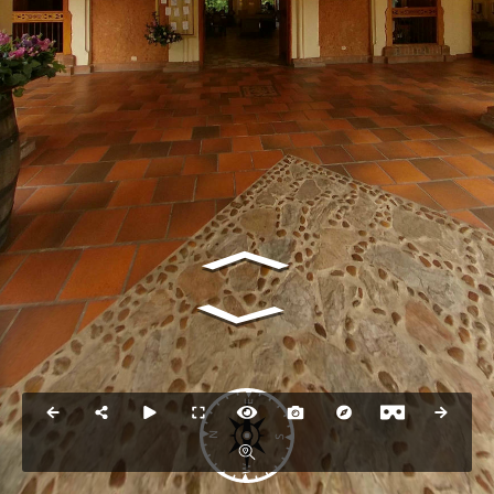
E
N
S
W