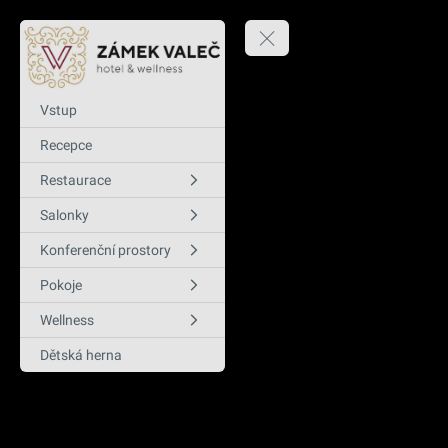
Vstup
Recepce
Restaurace
Salonky
Konferenční prostory
Pokoje
Wellness
Dětská herna